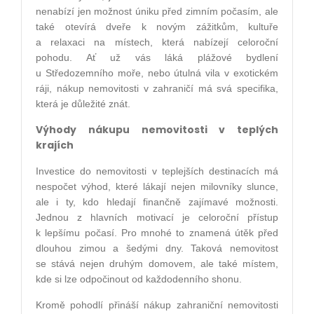
nenabízí jen možnost úniku před zimním počasím, ale
také otevírá dveře k novým zážitkům, kultuře
a relaxaci na místech, která nabízejí celoroční
pohodu. Ať už vás láká plážové bydlení
u Středozemního moře, nebo útulná vila v exotickém
ráji, nákup nemovitosti v zahraničí má svá specifika,
která je důležité znát.
Výhody nákupu nemovitosti v teplých
krajích
Investice do nemovitosti v teplejších destinacích má
nespočet výhod, které lákají nejen milovníky slunce,
ale i ty, kdo hledají finančně zajímavé možnosti.
Jednou z hlavních motivací je celoroční přístup
k lepšímu počasí. Pro mnohé to znamená útěk před
dlouhou zimou a šedými dny. Taková nemovitost
se stává nejen druhým domovem, ale také místem,
kde si lze odpočinout od každodenního shonu.
Kromě pohodlí přináší nákup zahraniční nemovitosti