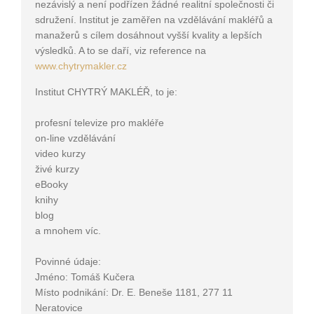
nezávislý a není podřízen žádné realitní společnosti či
sdružení. Institut je zaměřen na vzdělávání makléřů a
manažerů s cílem dosáhnout vyšší kvality a lepších
výsledků. A to se daří, viz reference na
www.chytrymakler.cz
Institut CHYTRÝ MAKLÉŘ, to je:
profesní televize pro makléře
on-line vzdělávání
video kurzy
živé kurzy
eBooky
knihy
blog
a mnohem víc.
Povinné údaje:
Jméno: Tomáš Kučera
Místo podnikání: Dr. E. Beneše 1181, 277 11
Neratovice