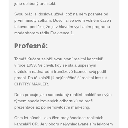
jeho oblíbený architekt.
Svou práci si doslova užívá, což na něm poznáte od
první minuty setkání. Dovolí si ve svém volném čase i
takovou perličku, že je v hlavním vysílacím programu
moderátorem rádia Frekvence 1.
Profesně:
Tomáš Kučera založil svou první realitní kancelář
v roce 1999. Ve chvíli, kdy se stala úspěšným
držitelem nadnárodní franšízové licence, svůj podíl
prodal. Po té založil již nejúspěšnější realitní institut
CHYTRÝ MAKLÉŘ.
Dnes pracuje jako samostatný realitní makléř se svým
týmem specializovaných odborníků od profi
prezentace až po nemovitostní marketing.
Osm let působil jako člen rady Asociace realitních
kanceláří ČR. Je v oboru nejvyhledávanějším lektorem