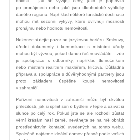
oblasti – jak se vyvíjejí ceny, jaká je poptávka
po pronájmech nebo jaké jsou dlouhodobé vyhlídky
daného regionu. Například některé turistické destinace
mohou mít sezónní výkyvy, které ovlivňují možnosti
pronájmu nebo hodnotu nemovitosti.
Nakonec si dejte pozor na jazykovou bariéru. Smlouvy,
úřední dokumenty i komunikace s místními úřady
mohou být výzvou, pokud danou řeč neovládáte. I zde
je spolupráce s odborníky, například tlumočníkem
nebo místním realitním makléřem, klíčová. Důkladná
příprava a spolupráce s důvěryhodnými partnery jsou
proto základem úspěšné koupě nemovitosti
v zahraničí.
Pořízení nemovitosti v zahraničí může být skvělou
příležitostí, jak si splnit sen o bydlení v teple a užívat si
slunce po celý rok. Pokud jste se ale rozhodli zůstat
věrní krásám naší země, neváhejte se na mě obrátit
prostřednictvím kontaktů uvedených na tomto webu.
Společně najdeme ideální domov přesně podle vašich