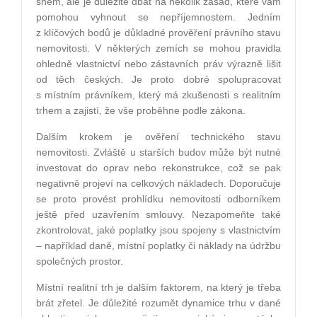
snem, ale je důležité dbát na několik zásad, které vám
pomohou vyhnout se nepříjemnostem. Jedním
z klíčových bodů je důkladné prověření právního stavu
nemovitosti. V některých zemích se mohou pravidla
ohledně vlastnictví nebo zástavních práv výrazně lišit
od těch českých. Je proto dobré spolupracovat
s místním právníkem, který má zkušenosti s realitním
trhem a zajistí, že vše proběhne podle zákona.
Dalším krokem je ověření technického stavu
nemovitosti. Zvláště u starších budov může být nutné
investovat do oprav nebo rekonstrukce, což se pak
negativně projeví na celkových nákladech. Doporučuje
se proto provést prohlídku nemovitosti odborníkem
ještě před uzavřením smlouvy. Nezapomeňte také
zkontrolovat, jaké poplatky jsou spojeny s vlastnictvím
– například daně, místní poplatky či náklady na údržbu
společných prostor.
Místní realitní trh je dalším faktorem, na který je třeba
brát zřetel. Je důležité rozumět dynamice trhu v dané