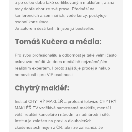
a po celou dobu také certifikovaným makléřem, a zná
tedy dobře obor ze své praxe. Přednáší na
konferencích a seminářích, vede kurzy, poskytuje
osobní konzultace...
Je autorem šesti knih, tři jsou již bestseller.
Tomáš Kučera a média:
Pro svou profesionalitu a odbornost je také velmi často
oslovován médii. Je dnes mediálně nejznámějším
realitním expertem. I proto zajišťuje prodej a nákup
nemovitostí i pro VIP osobnosti.
Chytrý makléř:
Institut CHYTRÝ MAKLÉŘ a profesní televize CHYTRÝ
MAKLÉŘ TV vzdělává samostatné makléře, menší i
větší realitní kanceláře i národní a nadnárodní sítě.
Institut je založen na praxi a dlouholetých
zkušenostech nejen z ČR, ale i ze zahraničí. Je