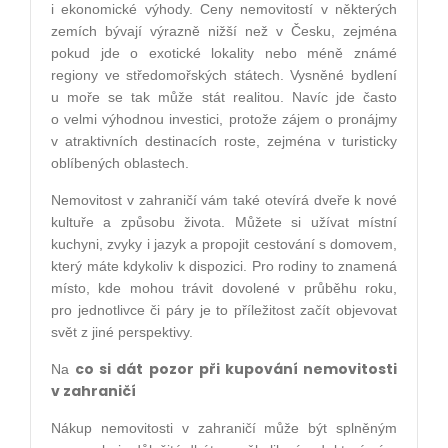
i ekonomické výhody. Ceny nemovitostí v některých
zemích bývají výrazně nižší než v Česku, zejména
pokud jde o exotické lokality nebo méně známé
regiony ve středomořských státech. Vysněné bydlení
u moře se tak může stát realitou. Navíc jde často
o velmi výhodnou investici, protože zájem o pronájmy
v atraktivních destinacích roste, zejména v turisticky
oblíbených oblastech.
Nemovitost v zahraničí vám také otevírá dveře k nové
kultuře a způsobu života. Můžete si užívat místní
kuchyni, zvyky i jazyk a propojit cestování s domovem,
který máte kdykoliv k dispozici. Pro rodiny to znamená
místo, kde mohou trávit dovolené v průběhu roku,
pro jednotlivce či páry je to příležitost začít objevovat
svět z jiné perspektivy.
co si dát pozor při kupování nemovitosti
Na
v zahraničí
Nákup nemovitosti v zahraničí může být splněným