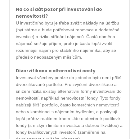
Na co si dát pozor při investování do
nemovitostí?
U investičního bytu je třeba zvážit
náklady na údržbu
(byt stárne a bude potřebovat renovace a dodatečné
investice) a
riziko střídání nájemců
. Častá obměna
nájemců snižuje příjem, proto je často lepší zvolit
rozumnější nájem pro stabilního nájemníka, aby se
předešlo neobsazeným měsícům.
Diverzifikace a alternativní cesty
Investovat všechny peníze do jednoho bytu není příliš
diverzifikované portfolio. Pro zvýšení diverzifikace a
snížení rizika existují alternativní formy investování do
nemovitostí, například
nemovitostní fondy
. Tyto fondy
nabízejí širší portfolio, často komerčních nemovitostí
nebo v kombinaci s nájemním bydlením, a poskytují
lepší průřez realitním trhem. Jde o
otevřené podílové
fondy
(s nízkým limitem investice a dobrou likviditou) a
fondy kvalifikovaných investorů
(zaměřené na