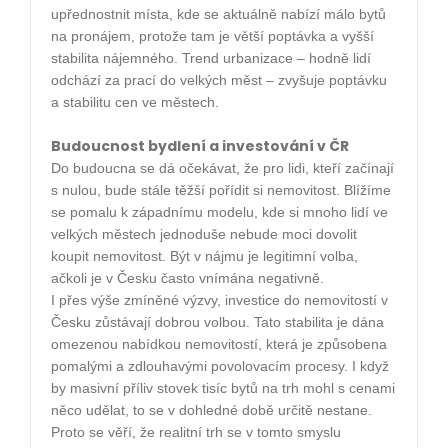
upřednostnit místa, kde se aktuálně nabízí málo bytů
na pronájem, protože tam je větší poptávka a vyšší
stabilita nájemného. Trend urbanizace – hodně lidí
odchází za prací do velkých měst – zvyšuje poptávku
a stabilitu cen ve městech.
Budoucnost bydlení a investování v ČR
Do budoucna se dá očekávat, že pro lidi, kteří začínají
s nulou, bude stále těžší pořídit si nemovitost. Blížíme
se pomalu k západnímu modelu, kde si mnoho lidí ve
velkých městech jednoduše nebude moci dovolit
koupit nemovitost. Být v nájmu je legitimní volba,
ačkoli je v Česku často vnímána negativně.
I přes výše zmíněné výzvy, investice do nemovitostí v
Česku zůstávají dobrou volbou. Tato stabilita je dána
omezenou nabídkou nemovitostí, která je způsobena
pomalými a zdlouhavými povolovacím procesy. I když
by masivní příliv stovek tisíc bytů na trh mohl s cenami
něco udělat, to se v dohledné době určitě nestane.
Proto se věří, že realitní trh se v tomto smyslu