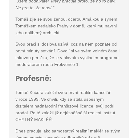
"Jsem podnikatel, který pracuje proto, že ho to baví.
Ne pro to, že musí."
Tomáš žije se svou ženou, dcerou Amálkou a synem
Tomáškem nedaleko Prahy v domě, který mu navrhl
jeho oblíbený architekt.
Svou práci si doslova užívá, což na něm poznáte od
první minuty setkání. Dovolí si ve svém volném čase i
takovou perličku, že je v hlavním vysílacím programu
moderátorem rádia Frekvence 1.
Profesně:
Tomáš Kučera založil svou první realitní kancelář
v roce 1999. Ve chvíli, kdy se stala úspěšným
držitelem nadnárodní franšízové licence, svůj podíl
prodal. Po té založil již nejúspěšnější realitní institut
CHYTRÝ MAKLÉŘ.
Dnes pracuje jako samostatný realitní makléř se svým
týmem specializovaných odborníků od profi