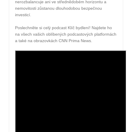
nerozbalancuje ani ve střednědobém horizontu a
nemovitosti zůstanou dlouhodobou bezpečnou
investicí.
Poslechněte si celý podcast Klíč bydlení!
Najdete ho
na všech vašich oblíbených podcastových platformách
a také na obrazovkách CNN Prima News.