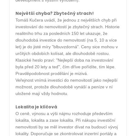
development s vyšším výnosem).
Největší chyba? Zbytečný strach!
Tomáš Kučera uvádí, že jednou z největších chyb při
investování do nemovitostí je
zbytečný strach
. Historie
realitního trhu za posledních 150 let ukazuje, že
dlouhodobá investice do nemovitostí (na 5, 10 a více
let) je do jisté míry "blbuvzdorná". Ceny sice mohou v
určitých obdobích kolísat, ale dlouhodobě rostou.
Klasické heslo praví: "Nejlepší doba na investování
byla před 20 lety a teď", čím dříve pořídíte, tím lépe.
Pravděpodobnost prodělání je mizivá.
Veřejnost vnímá investici do nemovitostí jako nejlepší
možnost, protože dlouhodobě vynáší a peníze v ní
uložené mají vždy hodnotu.
Lokalita je klíčová
O ceně, výnosu a výši nájmu rozhoduje především
lokalita, lokalita a zase lokalita
. Při nákupu investiční
nemovitosti by se měl investor dívat na budoucí vývoj
lokality. Doporučuje se zkontrolovat inzertní portály a