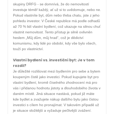
skupiny DRFG -
se domnívá, že do nemovitostí
investuje téměř každý, ať už si to uvědomuje, nebo ne.
Pokud vlastníte byt, dům nebo třeba chatu, jste z jeho
pohledu investor. V České republice má podle odhadů
až 70 % lidí vlastní bydlení, což ukazuje na silnou chuť
vlastnit nemovitost. Tento přístup je silně ovlivněn
heslem „Můj dům, můj hrad“, což je dědictví
komunismu, kdy lidé po období, kdy vše bylo všech,
touží po vlastnictví.
Vlastní bydlení vs. investiční byt: Je v tom
rozdíl?
Je důležité rozlišovat mezi bydlením pro sebe a bytem
koupeným čistě jako investici. Pokud kupujete byt pro
vlastní bydlení, kromě číselného zhodnocení má pro
vás i přidanou hodnotu jistoty a dlouhodobého života v
daném místě. Jiná situace nastává, pokud již máte
kde bydlet a zvažujete nákup dalšího bytu jako čistou
investici s cílem ho pronajímat. V takovém případě už
je situace složitější a vyžaduje pečlivější zvážení.