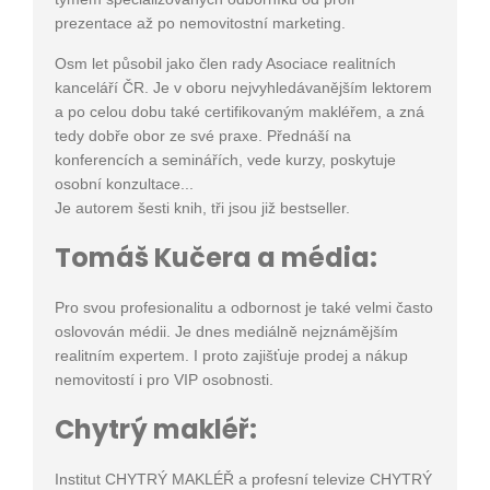
prezentace až po nemovitostní marketing.
Osm let působil jako člen rady Asociace realitních
kanceláří ČR. Je v oboru nejvyhledávanějším lektorem
a po celou dobu také certifikovaným makléřem, a zná
tedy dobře obor ze své praxe. Přednáší na
konferencích a seminářích, vede kurzy, poskytuje
osobní konzultace...
Je autorem šesti knih, tři jsou již bestseller.
Tomáš Kučera a média:
Pro svou profesionalitu a odbornost je také velmi často
oslovován médii. Je dnes mediálně nejznámějším
realitním expertem. I proto zajišťuje prodej a nákup
nemovitostí i pro VIP osobnosti.
Chytrý makléř:
Institut CHYTRÝ MAKLÉŘ a profesní televize CHYTRÝ