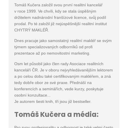
Tomáš Kučera založil svou první realitní kancelář
v roce 1999. Ve chvíli, kdy se stala úspěšným
držitelem nadnárodní franšízové licence, svůj podíl
prodal. Po té založil již nejúspěšnější realitní institut
CHYTRÝ MAKLÉŘ.
Dnes pracuje jako samostatný realitní makléř se svým
týmem specializovaných odborníků od profi
prezentace až po nemovitostní marketing.
Osm let působil jako člen rady Asociace realitních
kanceláří ČR. Je v oboru nejvyhledávanějším lektorem
a po celou dobu také certifikovaným makléřem, a zná
tedy dobře obor ze své praxe. Přednáší na
konferencích a seminářích, vede kurzy, poskytuje
osobní konzultace...
Je autorem šesti knih, tři jsou již bestseller.
Tomáš Kučera a média:
Pro svou profesionalitu a odbornost je také velmi často