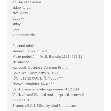
on-line vzdělávání
video kurzy
živé kurzy
eBooky
knihy
blog
a mnohem víc.
Povinné údaje:
Jméno: Tomáš Kučera
Místo podnikání: Dr. E. Beneše 1181, 277 11
Neratovice
Kancelář: Business Centrum Praha
Čakovice,
Kostelecká 879/59
IČO: 611 22 050, DIČ: **0307****
Datová schránka:
86uxh5q
Vznik živnostenského oprávnění: 8.12.1994
Vznik vázané živnosti realitní zprostředkování:
22.04.2020
Živnost přidělil: Městský úřad Neratovice