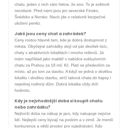
chatu, jeden z nich vám řekne, že ano. To je světově
nevídané. Před námi jsou jen severské Finsko,
Švédsko a Norsko. Navíc jde o relativně bezpečné
uložení peněz.
Jaké jsou ceny chat a zahrádek?
Ceny rostou hlavně tam, kde je dobrá dostupnost z
města. Obyčejné zahrádky stojí od pár desítek tisíc,
chaty v atraktivních lokalitách i mnoho milionů. Já
mám například jako makléř v nabídce exkluzivních
chatu za Prahou za 18 mil. Kč. Platí se především za
místo, až po tom za stavbu. A když se jedná o skvělou
lokalitu i skvělou stavbu, strčí taková chata do kapsy i
nejednej rodinný dům. Dobrá lokalita vždy drží
hodnotu.
Kdy je nejvhodnější doba si koupit chatu
nebo zahrádku?
Nejhorší doba na nákup je jaro, kdy nakupuje nejvíce
lidí. Nejlepší ceny bývají na podzim a v zimě. Je menší
konkurence a větší prostor pro vyjednávání. Kdo