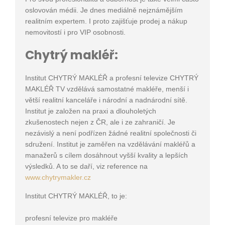
oslovován médii. Je dnes mediálně nejznámějším
realitním expertem. I proto zajišťuje prodej a nákup
nemovitostí i pro VIP osobnosti.
Chytrý makléř:
Institut CHYTRÝ MAKLÉŘ a profesní televize CHYTRÝ
MAKLÉŘ TV vzdělává samostatné makléře, menší i
větší realitní kanceláře i národní a nadnárodní sítě.
Institut je založen na praxi a dlouholetých
zkušenostech nejen z ČR, ale i ze zahraničí. Je
nezávislý a není podřízen žádné realitní společnosti či
sdružení. Institut je zaměřen na vzdělávání makléřů a
manažerů s cílem dosáhnout vyšší kvality a lepších
výsledků. A to se daří, viz reference na
www.chytrymakler.cz
Institut CHYTRÝ MAKLÉŘ, to je:
profesní televize pro makléře