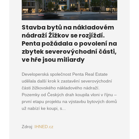
Stavba bytů na nákladovém
nádraží Žižkov se rozjíždí.
Penta požádala o povolení na
zbytek severovýchodní části,
ve hře jsou miliardy
Developerská společnost Penta Real Estate
udělala další krok k zastavění severovýchodní
části žižkovského nákladového nádraží.
Pozemky od Českých drah koupila vloni v říjnu –
první etapu projektu na výstavbu bytových domů
už nabízí ke koupi, s...
Zdroj:
IHNED.cz