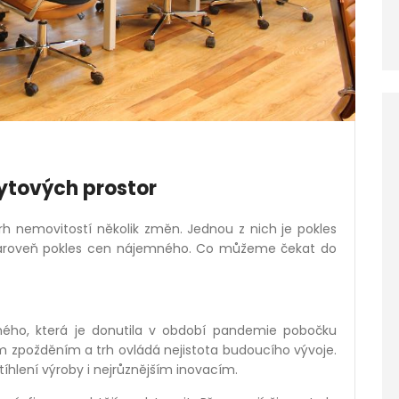
ytových prostor
trh nemovitostí několik změn. Jednou z nich je pokles
zároveň pokles cen nájemného. Co můžeme čekat do
ného, která je donutila v období pandemie pobočku
m zpožděním a trh ovládá nejistota budoucího vývoje.
štíhlení výroby i nejrůznějším inovacím.