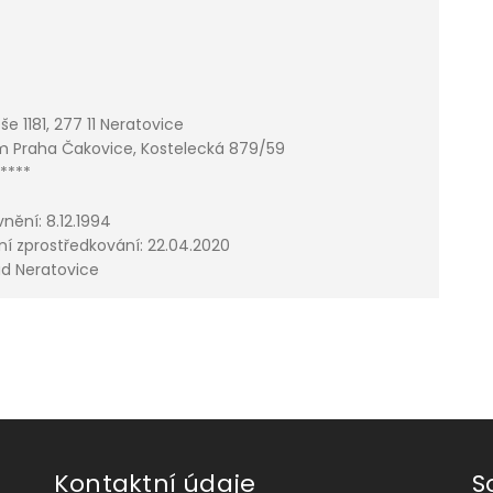
še 1181, 277 11 Neratovice
um Praha Čakovice,
Kostelecká 879/59
7****
nění: 8.12.1994
tní zprostředkování: 22.04.2020
řad Neratovice
Kontaktní údaje
S