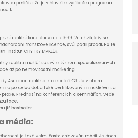
akovou perličku, že je v hlavním vysílacím programu
nce 1.
rvní realitní kancelář v roce 1999. Ve chvíli, kdy se
adnárodní franšízové licence, svůj podíl prodal. Po té
alitní institut CHYTRÝ MAKLÉŘ.
tný realitní makléř se svým týmem specializovaných
tace až po nemovitostní marketing.
ady Asociace realitních kanceláří ČR. Je v oboru
rem a po celou dobu také certifikovaným makléřem, a
é praxe. Přednáší na konferencích a seminářích, vede
zultace...
ou již bestseller.
a média:
odbornost je také velmi často oslovován médii. Je dnes