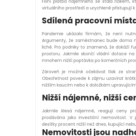
Fixní platba nájemného se stala rizikem, k
virtuálního prostředí a urychleně přistupuj
Sdílená pracovní místa
Pandemie ukázala firmám, že není nutn
Argumenty, že zaměstnanec bude doma mál
liché. Pro podniky to znamená, že dokáží
prostoru. Jakmile skončí vládní dotace n
mnohem nižší poptávka po komerčních pros
Zároveň je možné očekávat tlak ze st
Obezřetnost povede k zájmu uzavírat krátk
nižším kaucím nebo k doložkám upravující
Nižší nájemné, nižší c
Jakmile klesá nájemné, reagují ceny pr
prodávána jako investiční nemovitost. 
desítky procent nižší než dnes, kupující n
Nemovitosti jsou nad