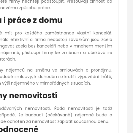
teré firmy nechtějí podstoupit. Přesouvají činnost do
í k novému způsobu práce.
 i práce z domu
é mít pro každého zaměstnance vlastní kancelář.
o efektivní a firma nedostojí závazkům jsou zcela
 fungovat zcela bez kanceláří nebo v mnohem menším
a nájemné, přistoupí firmy ke změnám a očekává se
torách.
rany nájemců na změnu ve smlouvách o pronájmu.
odobé smlouvy, k dohodám o kratší výpovědní lhůtě,
m výši nájemného v mimořádných situacích.
eny nemovitostí
odávaných nemovitostí. Řada nemovitostí je totiž
V případě, že budoucí (očekávané) nájemné bude o
ebude ochoten za nemovitost zaplatit současnou cenu.
hodnocené