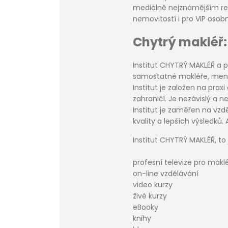
mediálně nejznámějším real
nemovitostí i pro VIP osobn
Chytrý makléř
Institut CHYTRÝ MAKLÉŘ a 
samostatné makléře, menší 
Institut je založen na prax
zahraničí. Je nezávislý a n
Institut je zaměřen na vz
kvality a lepších výsledků. 
Institut CHYTRÝ MAKLÉŘ, to 
profesní televize pro makl
on-line vzdělávání
video kurzy
živé kurzy
eBooky
knihy