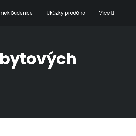
mek Budenice
Ukázky prodáno
Více
ebytových