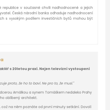
é republice v současné chvíli nadhodnocené a jejich
byvatel. Česká národní banka odhaduje nadhodnocení
tech s vysokým podílem investičních bytů mohou být
ra
léř s 20letou praxí. Nejen televizní vystoupení
uje proto, že ho to baví. Ne pro to, že musí."
, dcerou Amálkou a synem Tomáškem nedaleko Prahy
ho oblíbený architekt.
á, což na něm poznáte od první minuty setkání. Dovolí