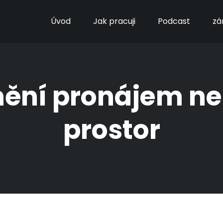
Úvod
Jak pracuji
Podcast
zá
mění pronájem n
prostor