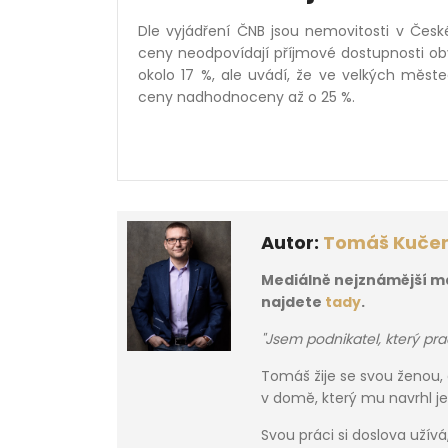
Dle vyjádření ČNB jsou nemovitosti v Česk
ceny neodpovídají příjmové dostupnosti o
okolo 17 %, ale uvádí, že ve velkých měs
ceny nadhodnoceny až o 25 %.
Autor:
Tomáš Kuče
Mediálně nejznámější mak
najdete
tady
.
"Jsem podnikatel, který prac
Tomáš žije se svou ženou
v domě, který mu navrhl je
Svou práci si doslova užív