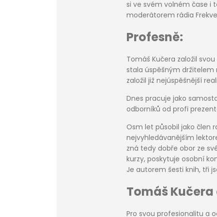
si ve svém volném čase i t
moderátorem rádia Frekve
Profesně:
Tomáš Kučera založil svou p
stala úspěšným držitelem n
založil již nejúspěšnější re
Dnes pracuje jako samosta
odborníků od profi prezen
Osm let působil jako člen r
nejvyhledávanějším lekto
zná tedy dobře obor ze sv
kurzy, poskytuje osobní kon
Je autorem šesti knih, tři js
Tomáš Kučera 
Pro svou profesionalitu a 