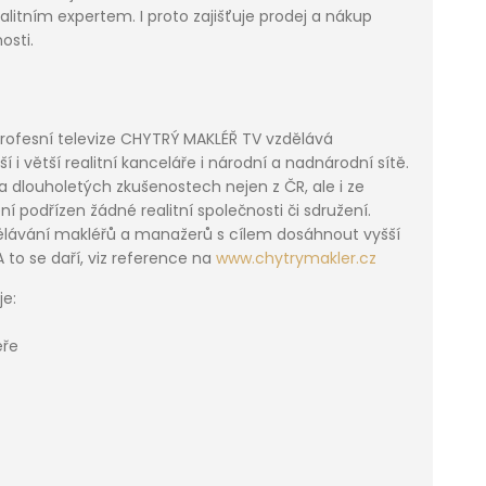
itním expertem. I proto zajišťuje prodej a nákup
osti.
:
profesní televize CHYTRÝ MAKLÉŘ TV vzdělává
i větší realitní kanceláře i národní a nadnárodní sítě.
i a dlouholetých zkušenostech nejen z ČR, ale i ze
ení podřízen žádné realitní společnosti či sdružení.
dělávání makléřů a manažerů s cílem dosáhnout vyšší
A to se daří, viz reference na
www.chytrymakler.cz
je:
éře