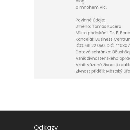
blog
a mnohem víc.
Povinné údaje:
Jméno: Tomáš Kučera
Místo podnikání: Dr. E. Bene
Kancelář: Business Centr
IČO: 611 22 050, DIČ: **030
Datová schránka:
86uxh5q
Vznik živnostenského opráv
Vznik vázané živnosti reali
Živnost přidělil: Městský ú
Odkazy