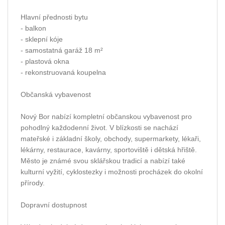
Hlavní přednosti bytu
- balkon
- sklepní kóje
- samostatná garáž 18 m²
- plastová okna
- rekonstruovaná koupelna
Občanská vybavenost
Nový Bor nabízí kompletní občanskou vybavenost pro
pohodlný každodenní život. V blízkosti se nachází
mateřské i základní školy, obchody, supermarkety, lékaři,
lékárny, restaurace, kavárny, sportoviště i dětská hřiště.
Město je známé svou sklářskou tradicí a nabízí také
kulturní vyžití, cyklostezky i možnosti procházek do okolní
přírody.
Dopravní dostupnost