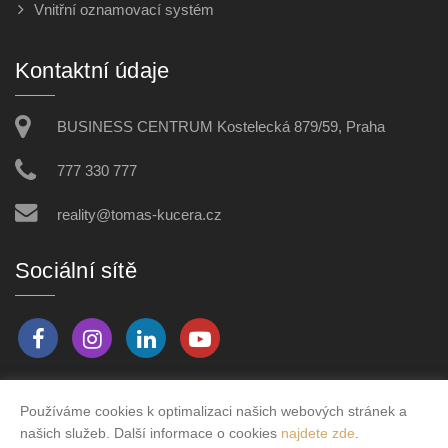
Vnitřní oznamovací systém
Kontaktní údaje
BUSINESS CENTRUM Kostelecká 879/59, Praha
777 330 777
reality@tomas-kucera.cz
Sociální sítě
Používáme cookies k optimalizaci našich webových stránek a
Vytvořeno v systému
CHYTRÝ WEB MAKLÉŘE
našich služeb. Další informace o cookies
najdete zde
.