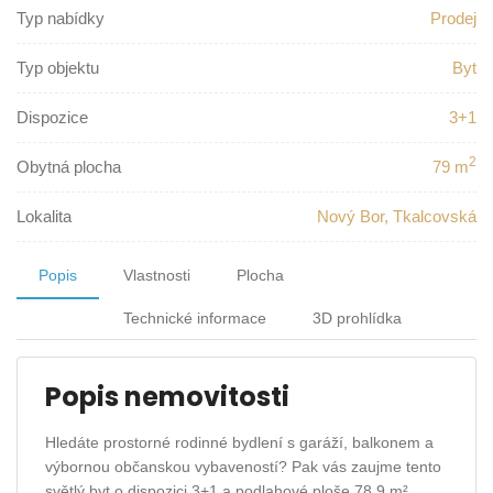
Typ nabídky
Prodej
Typ objektu
Byt
Dispozice
3+1
2
Obytná plocha
79 m
Lokalita
Nový Bor, Tkalcovská
Popis
Vlastnosti
Plocha
Technické informace
3D prohlídka
Popis nemovitosti
Hledáte prostorné rodinné bydlení s garáží, balkonem a
výbornou občanskou vybaveností? Pak vás zaujme tento
světlý byt o dispozici 3+1 a podlahové ploše 78,9 m²,