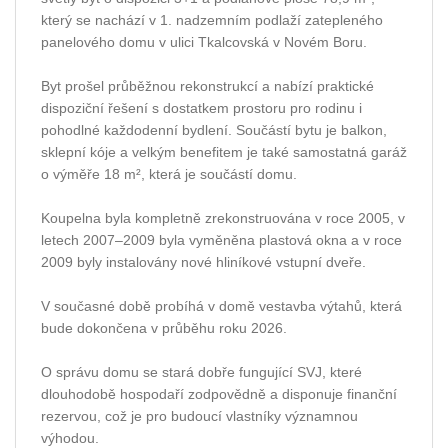
který se nachází v 1. nadzemním podlaží zatepleného
panelového domu v ulici Tkalcovská v Novém Boru.
Byt prošel průběžnou rekonstrukcí a nabízí praktické
dispoziční řešení s dostatkem prostoru pro rodinu i
pohodlné každodenní bydlení. Součástí bytu je balkon,
sklepní kóje a velkým benefitem je také samostatná garáž
o výměře 18 m², která je součástí domu.
Koupelna byla kompletně zrekonstruována v roce 2005, v
letech 2007–2009 byla vyměněna plastová okna a v roce
2009 byly instalovány nové hliníkové vstupní dveře.
V současné době probíhá v domě vestavba výtahů, která
bude dokončena v průběhu roku 2026.
O správu domu se stará dobře fungující SVJ, které
dlouhodobě hospodaří zodpovědně a disponuje finanční
rezervou, což je pro budoucí vlastníky významnou
výhodou.