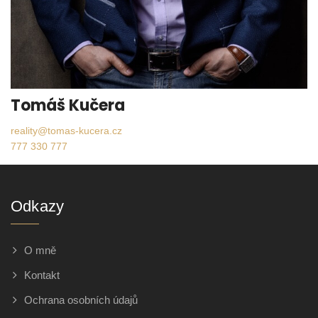
Tomáš Kučera
reality@tomas-kucera.cz
777 330 777
Odkazy
O mně
Kontakt
Ochrana osobních údajů