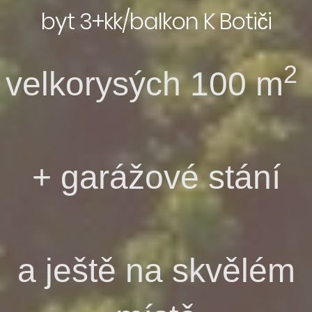
byt 3+kk/balkon K Botiči
2
velkorysých 100
m
+ garážové stání
a ještě na skvělém