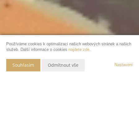
Používáme cookies k optimalizaci našich webových stránek a našich
služeb. Další informace o cookies
najdete zde
.
Souhlasím
Odmítnout vše
Nastavení
Popis nemovitosti
Kvalitu nemovitosti určují především 3 důležité věci:
1. MÍSTO - všude to máte kousek a obývací pokoj má