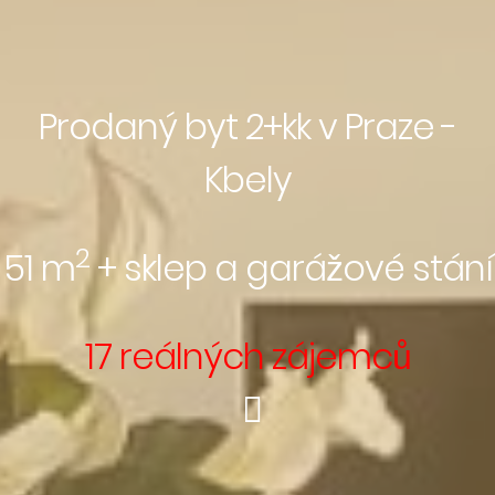
Prodaný byt 2+kk v Praze -
Kbely
2
51 m
+ sklep a garážové stání
17 reálných zájemců